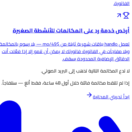
الفاتورة.
أرخص خدمة رد على المكالمات للأنشطة الصغيرة
تعمل handlo بباقات شهرية ثابتة من $49/mo — بلا رسوم بالمكالمة
وبلا مفاجآت في الفاتورة: فاتورتك لا يمكن أن تنمو إلا إذا فعّلت أنت
الدقائق الإضافية المحدودة بسقف.
لا
تدع
المكالمة
التالية
تذهب
إلى
البريد
الصوتي.
إذا لم تلتقط مكالمة فائتة خلال أول 48 ساعة، فقط ألغِ — سنتفاجأ.
ابدأ تجربتي المجانية