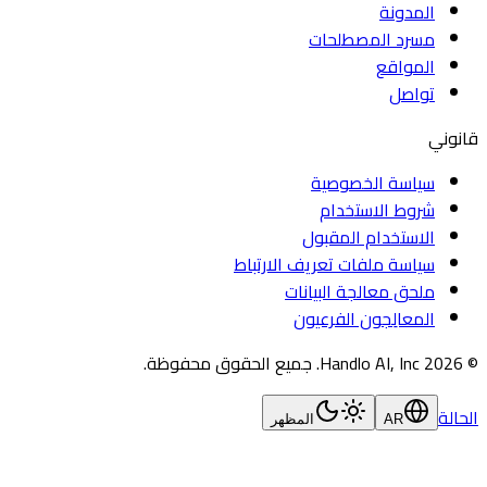
المدونة
مسرد المصطلحات
المواقع
تواصل
قانوني
سياسة الخصوصية
شروط الاستخدام
الاستخدام المقبول
سياسة ملفات تعريف الارتباط
ملحق معالجة البيانات
المعالِجون الفرعيون
© ⁨2026⁩ ⁨Handlo AI, Inc⁩. جميع الحقوق محفوظة.
الحالة
AR
المظهر