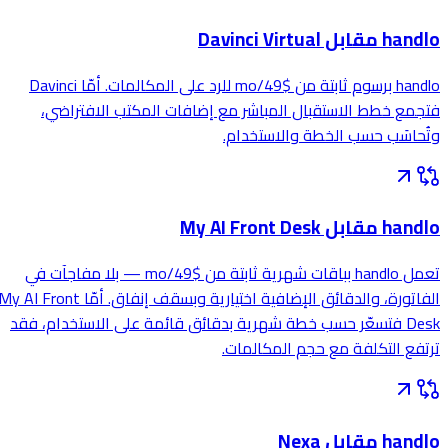
handlo مقابل Davinci Virtual
handlo برسوم ثابتة من $49/mo للرد على المكالمات. أمّا Davinci
فتجمع خطط الاستقبال المباشر مع إضافات المكتب الافتراضي،
وتُحاسَب حسب الخطة والاستخدام.
handlo مقابل My AI Front Desk
تعمل handlo بباقات شهرية ثابتة من $49/mo — بلا مفاجآت في
الفاتورة، والدقائق الإضافية اختيارية وبسقف إنفاق. أمّا My AI Front
Desk فتسعّر حسب خطة شهرية بدقائق قائمة على الاستخدام، فقد
ترتفع التكلفة مع حجم المكالمات.
handlo مقابل Nexa