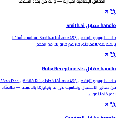
الدقائق الإضافية اختيارية — وأنت من يحدد السقف
handlo مقابل Smith.ai
handlo برسوم ثابتة من $49/mo. أمّا Smith.ai فتحاسبك أساسًا
بالمكالمة/المحادثة، فترتفع فاتورتك مع الحجم.
handlo مقابل Ruby Receptionists
handlo برسوم ثابتة من $49/mo. أمّا خطط Ruby فتتضمّن عددًا محدّدًا
من دقائق الاستقبال وتحاسبك على ما يتجاوزها بالدقيقة — فالعدّاد
يدور كلما نموت.