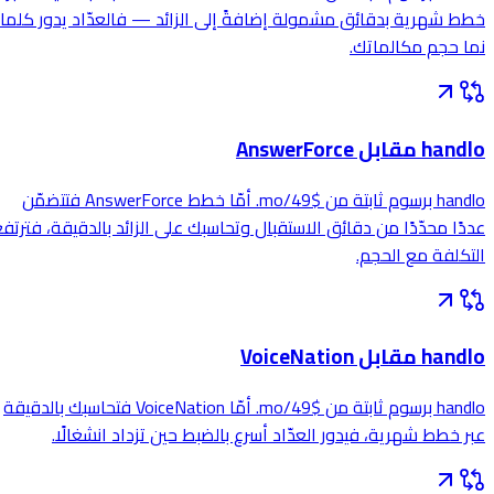
خطط شهرية بدقائق مشمولة إضافةً إلى الزائد — فالعدّاد يدور كلما
نما حجم مكالماتك.
handlo مقابل AnswerForce
handlo برسوم ثابتة من $49/mo. أمّا خطط AnswerForce فتتضمّن
عددًا محدّدًا من دقائق الاستقبال وتحاسبك على الزائد بالدقيقة، فترتفع
التكلفة مع الحجم.
handlo مقابل VoiceNation
handlo برسوم ثابتة من $49/mo. أمّا VoiceNation فتحاسبك بالدقيقة
عبر خطط شهرية، فيدور العدّاد أسرع بالضبط حين تزداد انشغالًا.