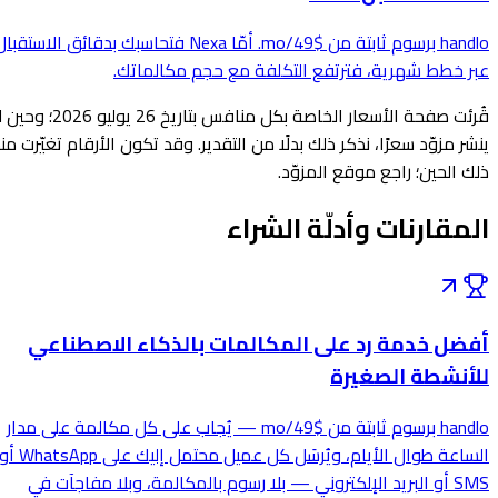
handlo برسوم ثابتة من $49/mo. أمّا Nexa فتحاسبك بدقائق الاستقبال
عبر خطط شهرية، فترتفع التكلفة مع حجم مكالماتك.
قُرئت صفحة الأسعار الخاصة بكل منافس بتاريخ 26 يوليو 2026؛ وحين لا
ينشر مزوّد سعرًا، نذكر ذلك بدلًا من التقدير. وقد تكون الأرقام تغيّرت منذ
ذلك الحين؛ راجع موقع المزوّد.
المقارنات وأدلّة الشراء
أفضل خدمة رد على المكالمات بالذكاء الاصطناعي
للأنشطة الصغيرة
handlo برسوم ثابتة من $49/mo — يُجاب على كل مكالمة على مدار
الساعة طوال الأيام، ويُرسَل كل عميل محتمل إليك على WhatsApp أو
SMS أو البريد الإلكتروني — بلا رسوم بالمكالمة، وبلا مفاجآت في