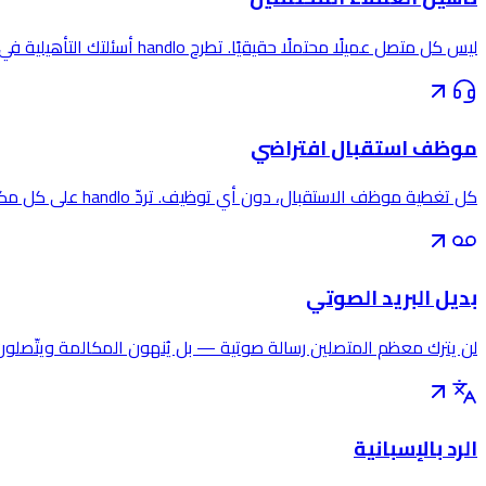
ليس كل متصل عميلًا محتملًا حقيقيًا. تطرح handlo أسئلتك التأهيلية في كل مكالمة، وتقيّم العميل المحتمل، وترسل إليك ملخّصًا منظّمًا — فتنفق وقتك على من يهمّ.
موظف استقبال افتراضي
كل تغطية موظف الاستقبال، دون أي توظيف. تردّ handlo على كل مكالمة، وتحيّي المتصلين بصوت نشاطك التجاري، وتؤهّلهم، وترسل إليك التفاصيل.
بديل البريد الصوتي
لن يترك معظم المتصلين رسالة صوتية — بل يُنهون المكالمة ويتّصلون بالنشاط التالي. تستبدل handlo البريد الصوتي
الرد بالإسبانية