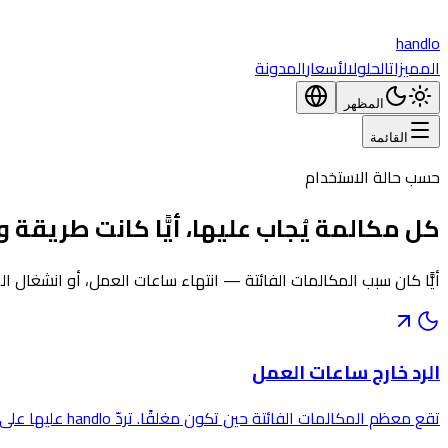
handlo
المميزات
الحلول
الأسعار
المدونة
المظهر
القائمة
حسب حالة الاستخدام
كل مكالمة يُجاب عليها، أيًّا كانت طريقة و
أيًّا كان سبب المكالمات الفائتة — انتهاء ساعات العمل، أو انشغال الخطوط، أو اللغة
الرد خارج ساعات العمل
تقع معظم المكالمات الفائتة حين تكون مغلقًا. تردّ handlo عليها على مدار الساعة، وتؤهّل العميل المحتمل، وتجعله في انتظارك صباحًا.