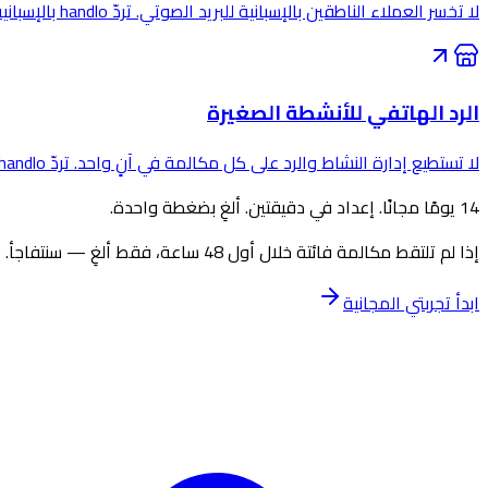
لا تخسر العملاء الناطقين بالإسبانية للبريد الصوتي. تردّ handlo بالإسبانية والإنجليزية، وتؤهّل المتصل، وترسل إليك التفاصيل — على مدار الساعة.
الرد الهاتفي للأنشطة الصغيرة
لا تستطيع إدارة النشاط والرد على كل مكالمة في آنٍ واحد. تردّ handlo على كل واحدة، وتؤهّل المتصل، وترسل إليك التفاصيل — فلا يفلت عميل محتمل وأنت منشغل بالعمل.
14
يومًا
مجانًا.
إعداد
في
دقيقتين.
ألغِ
بضغطة
واحدة.
إذا لم تلتقط مكالمة فائتة خلال أول 48 ساعة، فقط ألغِ — سنتفاجأ.
ابدأ تجربتي المجانية