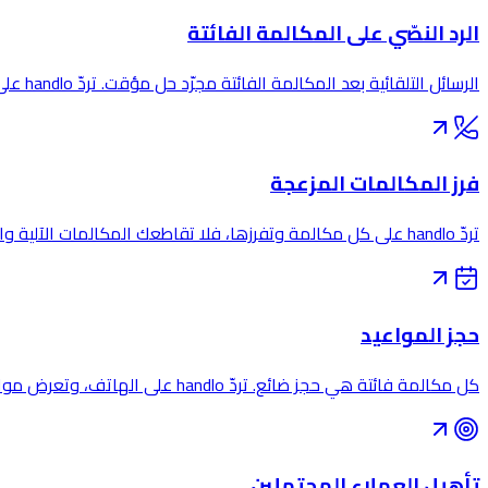
الرد النصّي على المكالمة الفائتة
الرسائل التلقائية بعد المكالمة الفائتة مجرّد حل مؤقت. تردّ handlo على المكالمة من الأساس، ثم ترسل إليك ما يحتاجه المتصل.
فرز المكالمات المزعجة
تردّ handlo على كل مكالمة وتفرزها، فلا تقاطعك المكالمات الآلية والمزعجة أبدًا — ويصل العملاء الحقيقيون دائمًا ويُلتقطون.
حجز المواعيد
كل مكالمة فائتة هي حجز ضائع. تردّ handlo على الهاتف، وتعرض مواعيدك المتاحة، وتلتقط الحجز — حتى حين يكون فريقك مشغولًا أو مغلقًا.
تأهيل العملاء المحتملين