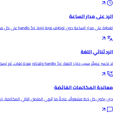
الرد على مدار الساعة
تغطية على مدار الساعة دون توظيف نوبة ليلية. تردّ handlo على كل مكالمة في أي ساعة وترسل إليك التفاصيل فورًا.
الرد ثنائي اللغة
لا تخسر عميلًا بسبب حاجز اللغة. تردّ handlo وتتحاور بعدة لغات، ثم ترسل إليك التفاصيل.
معالجة المكالمات الفائضة
حين يكون كل خط مشغولًا، عادةً ما يُنهي المتصل التالي المكالمة. تردّ handlo على الفائض فلا يفلت أي عميل محتم