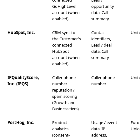
GoHighLevel
opportunity
account (when
data, Call
enabled)
summary
HubSpot, Inc.
CRM sync to
Contact
Unit
the Customer's
identifiers,
connected
Lead / deal
HubSpot
data, Call
account (when
summary
enabled)
IPQualityScore,
Caller phone-
Caller phone
Unit
Inc. (IPQS)
number
number
reputation /
spam scoring
(Growth and
Business tiers)
PostHog, Inc.
Product
Usage / event
Euro
analytics
data, IP
Unio
(consent-
address,