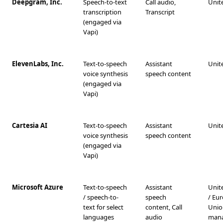
Deepgram, Inc.
Speech-to-text
Call audio,
Unit
transcription
Transcript
(engaged via
Vapi)
ElevenLabs, Inc.
Text-to-speech
Assistant
Unit
voice synthesis
speech content
(engaged via
Vapi)
Cartesia AI
Text-to-speech
Assistant
Unit
voice synthesis
speech content
(engaged via
Vapi)
Microsoft Azure
Text-to-speech
Assistant
Unit
/ speech-to-
speech
/ Eu
text for select
content, Call
Unio
languages
audio
mana