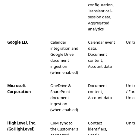
configuration,
Transient call-
session data,
Aggregated
analytics
Google LLC
Calendar
Calendar event
Unit
integration and
data,
Google Drive
Document
document
content,
ingestion
Account data
(when enabled)
Microsoft
OneDrive &
Document
Unit
Corporation
SharePoint
content,
/ Eu
document
Account data
Unio
ingestion
(when enabled)
HighLevel, Inc.
CRM sync to
Contact
Unit
(GoHighLevel)
the Customer's
identifiers,
connected
Lead /