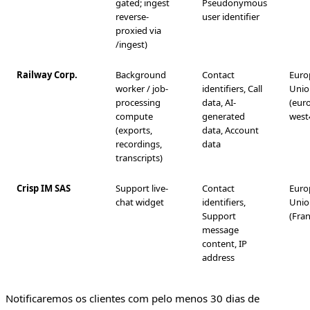
gated; ingest
Pseudonymous
reverse-
user identifier
proxied via
/ingest)
Railway Corp.
Background
Contact
Euro
worker / job-
identifiers, Call
Unio
processing
data, AI-
(eur
compute
generated
west
(exports,
data, Account
recordings,
data
transcripts)
Crisp IM SAS
Support live-
Contact
Euro
chat widget
identifiers,
Unio
Support
(Fran
message
content, IP
address
Notificaremos os clientes com pelo menos 30 dias de