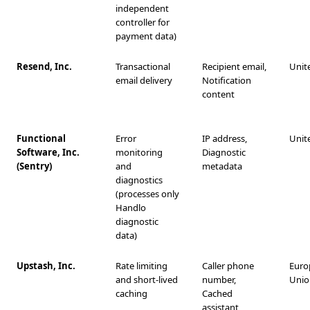
independent
controller for
payment data)
Resend, Inc.
Transactional
Recipient email,
Unit
email delivery
Notification
content
Functional
Error
IP address,
Unit
Software, Inc.
monitoring
Diagnostic
(Sentry)
and
metadata
diagnostics
(processes only
Handlo
diagnostic
data)
Upstash, Inc.
Rate limiting
Caller phone
Euro
and short-lived
number,
Unio
caching
Cached
assistant