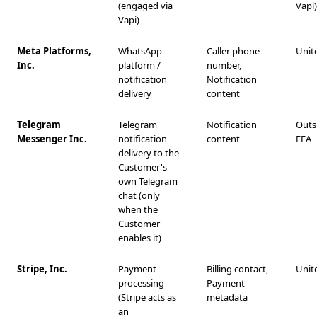
(engaged via
Vapi)
Vapi)
Meta Platforms,
WhatsApp
Caller phone
Unit
Inc.
platform /
number,
notification
Notification
delivery
content
Telegram
Telegram
Notification
Outs
Messenger Inc.
notification
content
EEA
delivery to the
Customer's
own Telegram
chat (only
when the
Customer
enables it)
Stripe, Inc.
Payment
Billing contact,
Unit
processing
Payment
(Stripe acts as
metadata
an