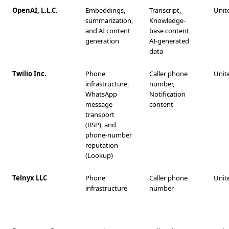
OpenAI, L.L.C.
Embeddings,
Transcript,
Unit
summarization,
Knowledge-
and AI content
base content,
generation
AI-generated
data
Twilio Inc.
Phone
Caller phone
Unit
infrastructure,
number,
WhatsApp
Notification
message
content
transport
(BSP), and
phone-number
reputation
(Lookup)
Telnyx LLC
Phone
Caller phone
Unit
infrastructure
number