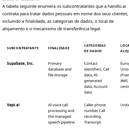
A tabela seguinte enumera os subcontratantes que a handlo.ai
contrata para tratar dados pessoais em nome dos seus clientes,
incluindo a finalidade, as categorias de dados, o local de
alojamento e o mecanismo de transferência legal.
CATEGORIAS
LOCA
SUBCONTRATANTE
FINALIDADE
DE DADOS
ALO
Supabase, Inc.
Primary
Contact
Euro
database and
identifiers, Call
Unio
file storage
data, AI-
(Fran
generated
AWS 
data, Account
centr
data
Vapi.ai
AI voice call
Caller phone
Unit
processing and
number, Call
the managed
recording,
speech pipeline
Transcript